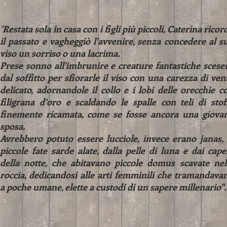
"
Restata sola in casa con i figli più piccoli, Caterina ricor
il passato e vagheggiò l’avvenire, senza concedere al s
viso un sorriso o una lacrima.
Prese sonno all’imbrunire e creature fantastiche scese
dal soffitto per sfiorarle il viso con una carezza di ven
delicato, adornandole il collo e i lobi delle orecchie c
filigrana d’oro e scaldando le spalle con teli di stof
finemente ricamata, come se fosse ancora una giova
sposa.
Avrebbero potuto essere lucciole, invece erano janas, 
piccole fate sarde alate, dalla pelle di luna e dai capel
della notte, che abitavano piccole domus scavate nel
roccia, dedicandosi alle arti femminili che tramandava
a poche umane, elette a custodi di un sapere millenario".